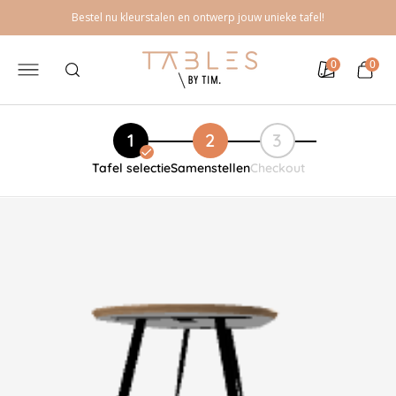
Meteen
Bestel nu kleurstalen en ontwerp jouw unieke tafel!
naar de
content
0
0
0
Kleurstalen
Winkelwage
artikelen
Tafel selectie
Samenstellen
Checkout