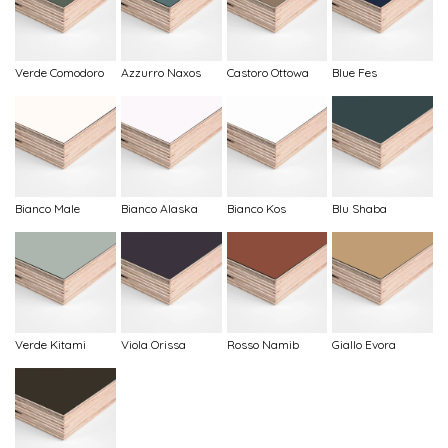
Verde Comodoro
Azzurro Naxos
Castoro Ottowa
Blue Fes
Bianco Male
Bianco Alaska
Bianco Kos
Blu Shaba
Verde Kitami
Viola Orissa
Rosso Namib
Giallo Evora