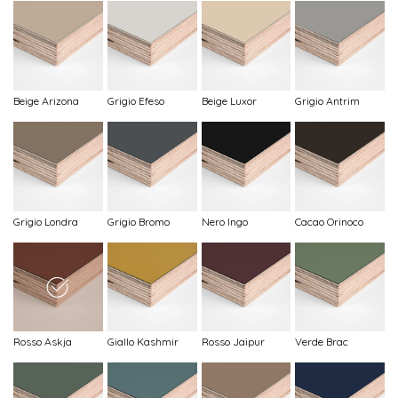
Beige Arizona
Grigio Efeso
Beige Luxor
Grigio Antrim
Grigio Londra
Grigio Bromo
Nero Ingo
Cacao Orinoco
Rosso Askja
Giallo Kashmir
Rosso Jaipur
Verde Brac