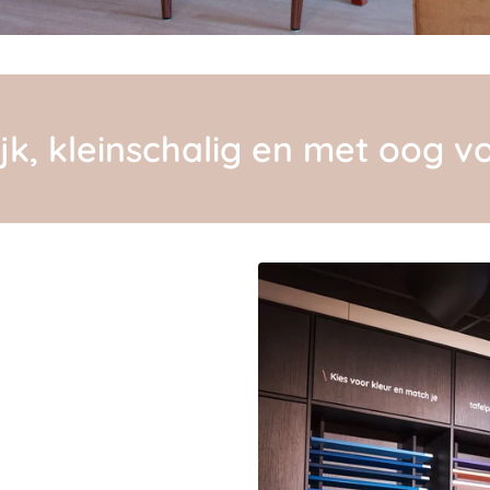
jk, kleinschalig en met oog vo