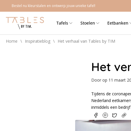
Meteen
Bestel nu kleurstalen en ontwerp jouw unieke tafel!
naar de
content
Tafels
Stoelen
Eetbanken
Home
\
Inspiratieblog
\
Het verhaal van Tables by TIM
Het ve
Door
op
11 maart 2
Tijdens de coronaper
Nederland eetkamers k
inmiddels een bedrijf
Link
kop