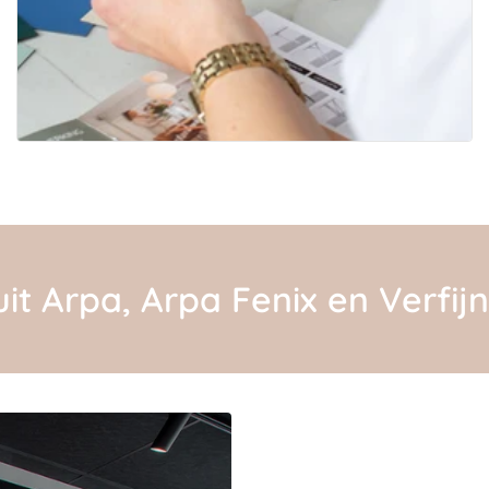
it Arpa, Arpa Fenix en Verfij