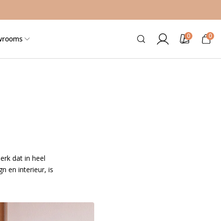
0
0
0
Inloggen
Kleurstalen
Winkelwag
wrooms
artikele
erk dat in heel
n en interieur, is