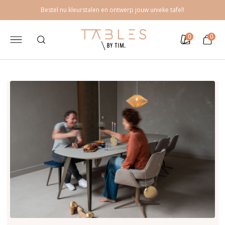
Meteen
Bestel nu kleurstalen en ontwerp jouw unieke tafel!
naar de
content
0
0
0
Kleurstalen
Winkelwage
artikelen