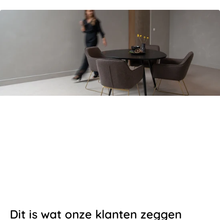
Dit is waarom onze klanten voor
ons kiezen
✔
Nergens anders zoveel keuze in afmetingen en kleuren
✔
Betaalbare kwaliteit van Nederlandse bomen
✔
Volledig op
maat samen te stellen
Dit is wat onze klanten zeggen