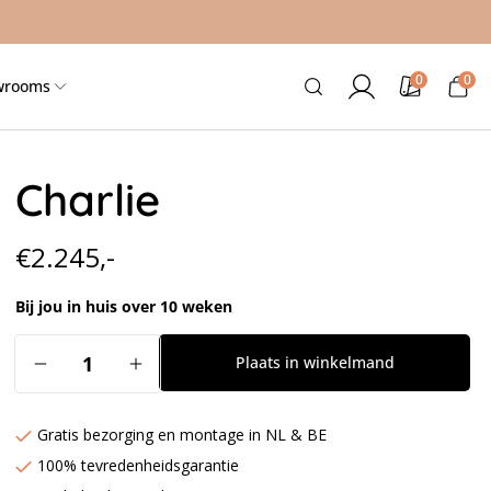
0
0
0
Inloggen
Kleurstalen
Winkelwag
wrooms
artikele
Charlie
Normale
€2.245,-
prijs
Bij jou in huis over 10 weken
Aantal
Plaats in winkelmand
Aantal
Aantal
verlagen
verhogen
voor
voor
Gratis bezorging en montage in NL & BE
Charlie
Charlie
100% tevredenheidsgarantie