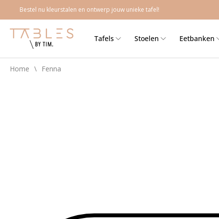
Meteen
Bestel nu kleurstalen en ontwerp jouw unieke tafel!
naar de
content
Tafels
Stoelen
Eetbanken
Home
\
Fenna
Ga direct naar
productinformatie