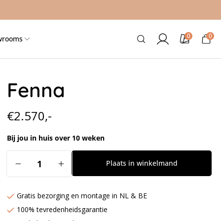
0
0
0
Inloggen
Kleurstalen
Winkelwag
wrooms
artikele
Fenna
Normale
€2.570,-
prijs
Bij jou in huis over 10 weken
Aantal
Plaats in winkelmand
Aantal
Aantal
verlagen
verhogen
voor
voor
Gratis bezorging en montage in NL & BE
Fenna
Fenna
100% tevredenheidsgarantie