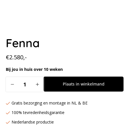
Fenna
Normale
€2.580,-
prijs
Bij jou in huis over 10 weken
Aantal
Plaats in winkelmand
Aantal
Aantal
verlagen
verhogen
voor
voor
Gratis bezorging en montage in NL & BE
Fenna
Fenna
100% tevredenheidsgarantie
Nederlandse productie