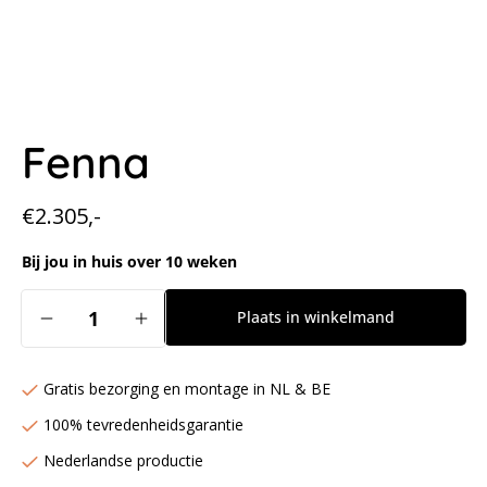
Fenna
Normale
€2.305,-
prijs
Bij jou in huis over 10 weken
Aantal
Plaats in winkelmand
Aantal
Aantal
verlagen
verhogen
voor
voor
Gratis bezorging en montage in NL & BE
Fenna
Fenna
100% tevredenheidsgarantie
Nederlandse productie