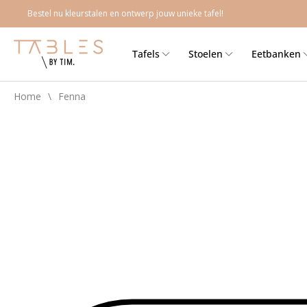
Meteen
Bestel nu kleurstalen en ontwerp jouw unieke tafel!
naar de
content
Tafels
Stoelen
Eetbanken
Home
\
Fenna
Ga direct naar
productinformatie