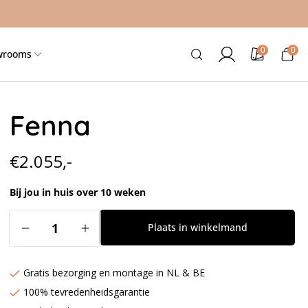
0
0
0
Inloggen
Kleurstalen
Winkelwag
wrooms
artikele
Fenna
Normale
€2.055,-
prijs
Bij jou in huis over 10 weken
Aantal
Plaats in winkelmand
Aantal
Aantal
verlagen
verhogen
voor
voor
Gratis bezorging en montage in NL & BE
Fenna
Fenna
100% tevredenheidsgarantie