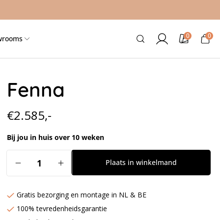
0
0
0
Inloggen
Kleurstalen
Winkelwag
wrooms
artikele
Fenna
Normale
€2.585,-
prijs
Bij jou in huis over 10 weken
Aantal
Plaats in winkelmand
Aantal
Aantal
verlagen
verhogen
voor
voor
Gratis bezorging en montage in NL & BE
Fenna
Fenna
100% tevredenheidsgarantie