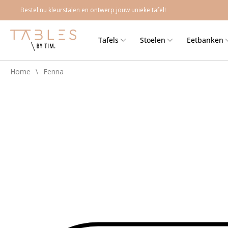
Meteen
Bestel nu kleurstalen en ontwerp jouw unieke tafel!
naar de
content
Tafels
Stoelen
Eetbanken
Home
\
Fenna
Ga direct naar
productinformatie