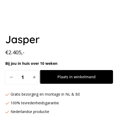
Jasper
Normale
€2.405,-
prijs
Bij jou in huis over 10 weken
Aantal
Plaats in winkelmand
Aantal
Aantal
verlagen
verhogen
voor
voor
Gratis bezorging en montage in NL & BE
Jasper
Jasper
100% tevredenheidsgarantie
Nederlandse productie