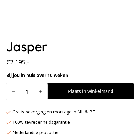
Jasper
Normale
€2.195,-
prijs
Bij jou in huis over 10 weken
Aantal
Plaats in winkelmand
Aantal
Aantal
verlagen
verhogen
voor
voor
Gratis bezorging en montage in NL & BE
Jasper
Jasper
100% tevredenheidsgarantie
Nederlandse productie