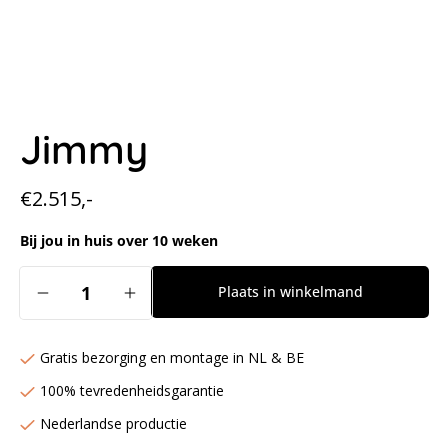
Jimmy
Normale
€2.515,-
prijs
Bij jou in huis over 10 weken
Aantal
Plaats in winkelmand
Aantal
Aantal
verlagen
verhogen
voor
voor
Gratis bezorging en montage in NL & BE
Jimmy
Jimmy
100% tevredenheidsgarantie
Nederlandse productie