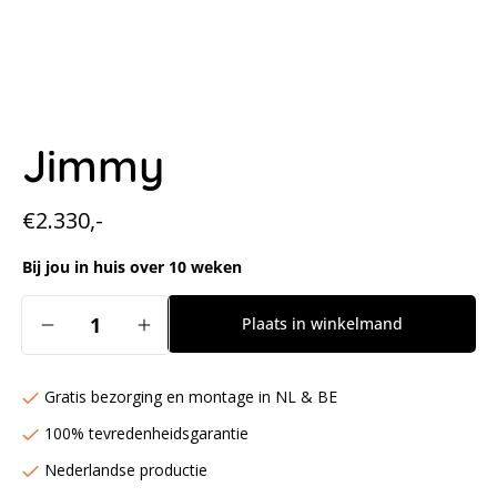
Jimmy
Normale
€2.330,-
prijs
Bij jou in huis over 10 weken
Aantal
Plaats in winkelmand
Aantal
Aantal
verlagen
verhogen
voor
voor
Gratis bezorging en montage in NL & BE
Jimmy
Jimmy
100% tevredenheidsgarantie
Nederlandse productie