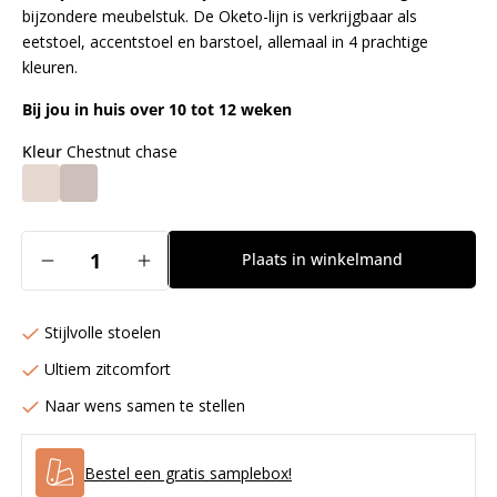
bijzondere meubelstuk. De Oketo-lijn is verkrijgbaar als
eetstoel, accentstoel en barstoel, allemaal in 4 prachtige
kleuren.
Bij jou in huis over 10 tot 12 weken
Kleur
Chestnut chase
Aantal
Plaats in winkelmand
Aantal
Aantal
verlagen
verhogen
voor
voor
Stijlvolle stoelen
Oketo
Oketo
Barkruk
Barkruk
Ultiem zitcomfort
(H)
(H)
Naar wens samen te stellen
-
-
Chestnut
Chestnut
Chase
Chase
Bestel een gratis samplebox!