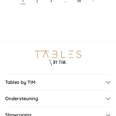
1
2
3
…
58
Tables by TIM
Ondersteuning
Showrooms