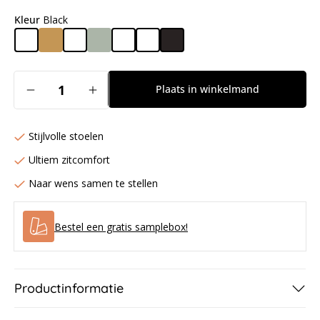
Kleur
Black
Aantal
Plaats in winkelmand
Aantal
Aantal
verlagen
verhogen
voor
voor
Stijlvolle stoelen
Bliss
Bliss
Tuinstoel
Tuinstoel
Ultiem zitcomfort
-
-
Naar wens samen te stellen
Black
Black
Bestel een gratis samplebox!
Productinformatie