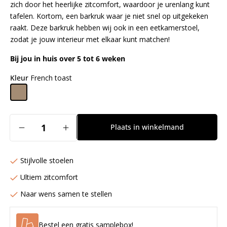
zich door het heerlijke zitcomfort, waardoor je urenlang kunt
tafelen. Kortom, een barkruk waar je niet snel op uitgekeken
raakt. Deze barkruk hebben wij ook in een eetkamerstoel,
zodat je jouw interieur met elkaar kunt matchen!
Bij jou in huis over 5 tot 6 weken
Kleur
French toast
Aantal
Plaats in winkelmand
Aantal
Aantal
verlagen
verhogen
voor
voor
Stijlvolle stoelen
Hofu
Hofu
Barkruk
Barkruk
Ultiem zitcomfort
Slide
Slide
Naar wens samen te stellen
Black
Black
(H)
(H)
-
-
Bestel een gratis samplebox!