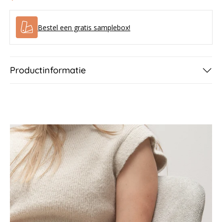
-
-
Wild
Wild
Bestel een gratis samplebox!
Walnut
Walnut
Productinformatie