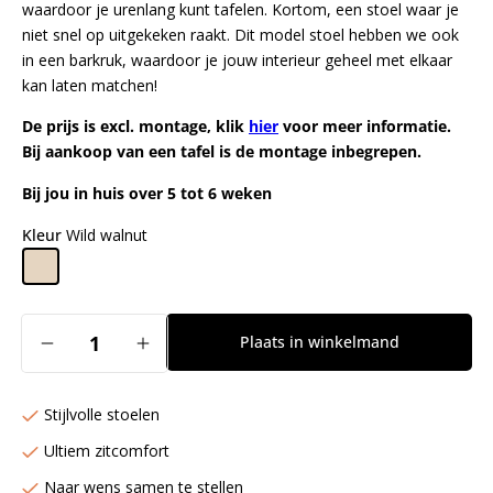
waardoor je urenlang kunt tafelen. Kortom, een stoel waar je
niet snel op uitgekeken raakt. Dit model stoel hebben we ook
in een barkruk, waardoor je jouw interieur geheel met elkaar
kan laten matchen!
De prijs is excl. montage, klik
hier
voor meer informatie.
Bij aankoop van een tafel is de montage inbegrepen.
Bij jou in huis over 5 tot 6 weken
Kleur
Wild walnut
Aantal
Plaats in winkelmand
Aantal
Aantal
verlagen
verhogen
voor
voor
Stijlvolle stoelen
Hofu
Hofu
Eetkamerstoel
Eetkamerstoel
Ultiem zitcomfort
Cross
Cross
Naar wens samen te stellen
Black
Black