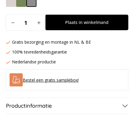
Aantal
Plaats in winkelmand
Aantal
Aantal
verlagen
verhogen
voor
voor
Gratis bezorging en montage in NL & BE
Tuintafel
Tuintafel
Jasper
Jasper
100% tevredenheidsgarantie
-
-
Nederlandse productie
Betonlook
Betonlook
Bestel een gratis samplebox!
Productinformatie