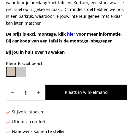
waardoor je urenlang kunt tafelen. Kortom, een stoel waar je
niet snel op uitgekeken raakt. Dit model stoel hebben we ook
in een barkruk, waardoor je jouw interieur geheel met elkaar
kan laten matchen!
De prijs is excl. montage, klik
hier
voor meer informatie.
Bij aankoop van een tafel is de montage inbegrepen.
Bij jou in huis over 18 weken
Kleur
Biscuit beach
Aantal
Plaats in winkelmand
Aantal
Aantal
verlagen
verhogen
voor
voor
Stijlvolle stoelen
Yanai
Yanai
Eetkamerstoel
Eetkamerstoel
Ultiem zitcomfort
Turn
Turn
Naar wens samen te stellen
Beige
Beige