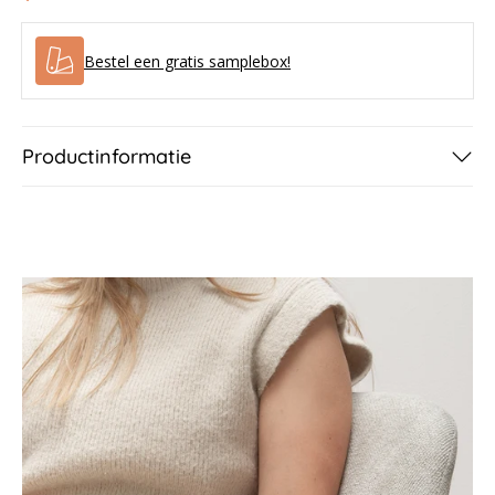
-
-
Biscuit
Biscuit
Bestel een gratis samplebox!
Beach
Beach
Productinformatie